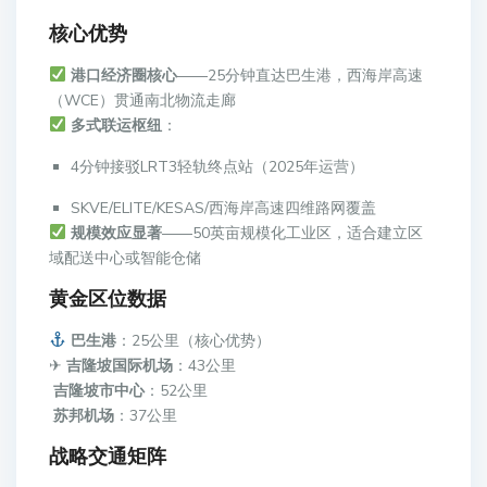
核心优势
港口经济圈核心
——25分钟直达巴生港，西海岸高速
（WCE）贯通南北物流走廊
多式联运枢纽
：
4分钟接驳LRT3轻轨终点站（2025年运营）
SKVE/ELITE/KESAS/西海岸高速四维路网覆盖
规模效应显著
——50英亩规模化工业区，适合建立区
域配送中心或智能仓储
黄金区位数据
巴生港
：25公里（核心优势）
✈
吉隆坡国际机场
：43公里
吉隆坡市中心
：52公里
苏邦机场
：37公里
战略交通矩阵