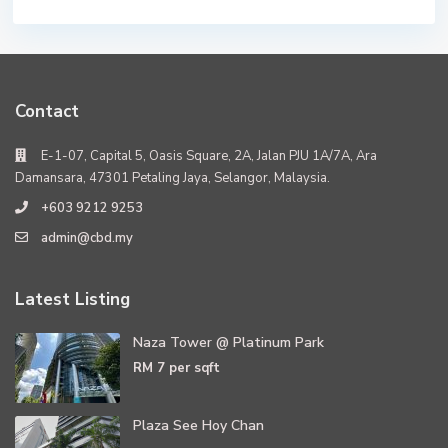
Contact
E-1-07, Capital 5, Oasis Square, 2A, Jalan PJU 1A/7A, Ara
Damansara, 47301 Petaling Jaya, Selangor, Malaysia.
+603 9212 9253
admin@cbd.my
Latest Listing
Naza Tower @ Platinum Park
RM 7
per sqft
Plaza See Hoy Chan