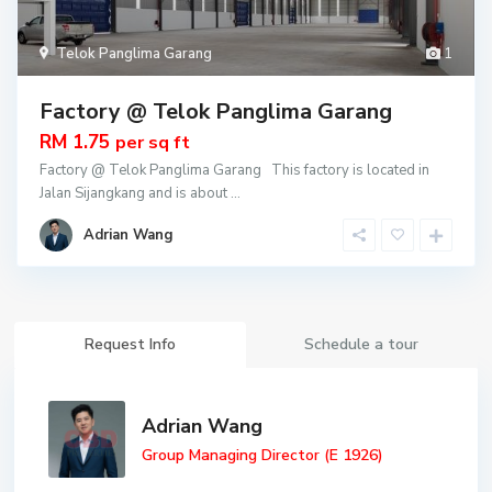
Telok Panglima Garang
1
Factory @ Telok Panglima Garang
RM 1.75
per sq ft
Factory @ Telok Panglima Garang This factory is located in
Jalan Sijangkang and is about
...
Adrian Wang
Request Info
Schedule a tour
Adrian Wang
Group Managing Director (E 1926)