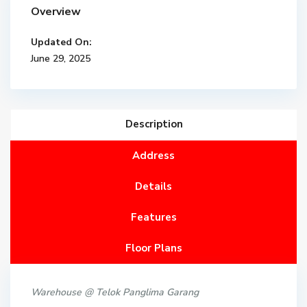
Overview
Updated On:
June 29, 2025
Description
Address
Details
Features
Floor Plans
Warehouse @ Telok Panglima Garang