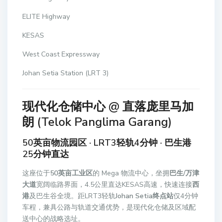
ELITE Highway
KESAS
West Coast Expressway
Johan Setia Station (LRT 3)
现代化仓储中心 @ 直落庞里马加
朗 (Telok Panglima Garang)
50英亩物流园区 · LRT3轻轨4分钟 · 巴生港
25分钟直达
这座位于
50英亩工业区
的 Mega 物流中心，坐拥
巴生/万津
大道
宽阔临路界面，4.5公里直达KESAS高速，快速连接
西
港
及巴生谷全境。距LRT3轻轨
Johan Setia终点站
仅4分钟
车程，兼具公路与轨道交通优势，是现代化仓储及区域配
送中心的战略选址。