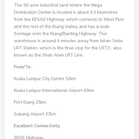
The 50-acre industrial land where the Mega
Distribution Center is located is about 4.5 kilometres
from the KESAS Highway, which connects to West Port
and the rest of the Klang Valley, and has a wide
frontage onto the Klang/Banting Highway. This
warehouse is around 4 minutes away from Johan Setia
LRT Station, which is the final stop for the LRT3 , also
known as the Shah Alam LRT Line.
From/To:
Kuala Lumpur City Centre 52km
Kuala Lumpur International Airport 43km
Port Klang 25km
Subang Airport 37km
Excellent Connectivity:
SKVE Highway