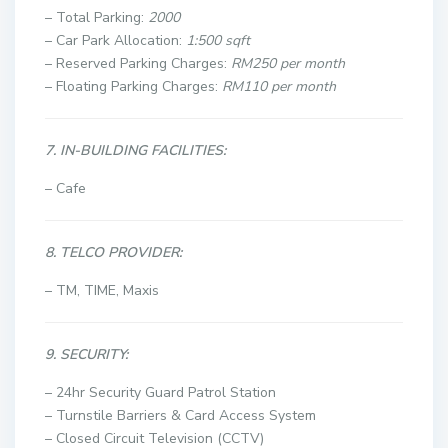
– Total Parking:
2000
– Car Park Allocation:
1:500 sqft
– Reserved Parking Charges:
RM250 per month
– Floating Parking Charges:
RM110 per month
7. IN-BUILDING FACILITIES:
– Cafe
8. TELCO PROVIDER:
– TM, TIME, Maxis
9. SECURITY:
– 24hr Security Guard Patrol Station
– Turnstile Barriers & Card Access System
– Closed Circuit Television (CCTV)