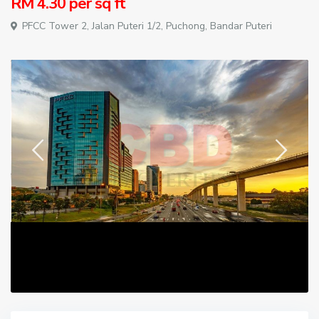
RM 4.30
per sq ft
PFCC Tower 2, Jalan Puteri 1/2,
Puchong
,
Bandar Puteri