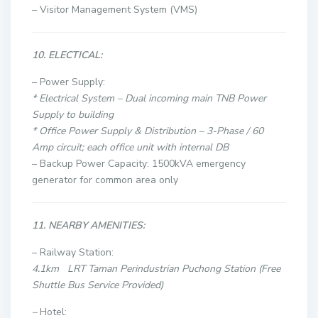
– Visitor Management System (VMS)
10. ELECTICAL:
– Power Supply:
* Electrical System – Dual incoming main TNB Power
Supply to building
* Office Power Supply & Distribution – 3-Phase / 60
Amp circuit; each office unit with internal DB
– Backup Power Capacity: 1500kVA emergency
generator for common area only
11. NEARBY AMENITIES:
– Railway Station:
4.1km LRT Taman Perindustrian Puchong
Station (Free
Shuttle Bus Service Provided)
–
Hotel: