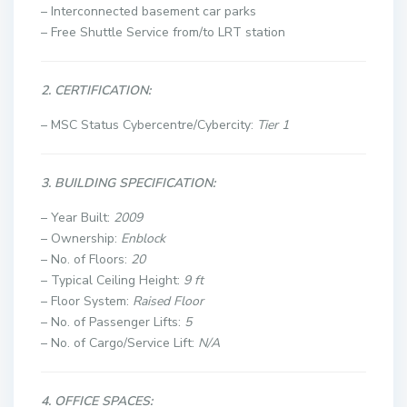
– Interconnected basement car parks
– Free Shuttle Service from/to LRT station
2. CERTIFICATION:
– MSC Status Cybercentre/Cybercity:
Tier 1
3. BUILDING SPECIFICATION:
– Year Built:
2009
– Ownership:
Enblock
– No. of Floors:
20
– Typical Ceiling Height:
9 ft
– Floor System:
Raised Floor
– No. of Passenger Lifts:
5
– No. of Cargo/Service Lift:
N/A
4. OFFICE SPACES: