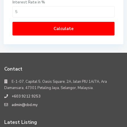
Interest Rate in %
Calculate
Contact
E-1-07, Capital 5, Oasis Square, 2A, Jalan PJU 1A/7A, Ara
Damansara, 47301 Petaling Jaya, Selangor, Malaysia.
+603 9212 9253
admin@cbd.my
Latest Listing