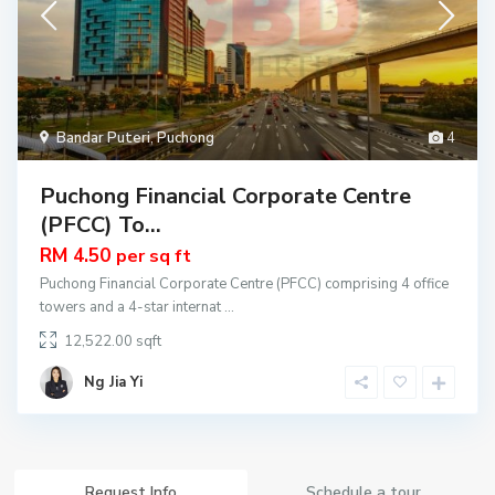
Bandar Puteri
,
Puchong
4
Puchong Financial Corporate Centre
(PFCC) To...
RM 4.50
per sq ft
Puchong Financial Corporate Centre (PFCC) comprising 4 office
towers and a 4-star internat
...
12,522.00
Ng Jia Yi
Request Info
Schedule a tour