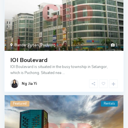
Bandar Puteri
,
Puchong
1
IOI Boulevard
IOI Boulevard is situated in the busy township in Selangor,
which is Puchong. Situated nea
...
Ng Jia Yi
Featured
Rentals