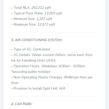
– Total NLA:
252,212 sqft
– Typical Floor Plate:
13,003 sqft
– Minimum Size:
1,207 sqft
– Maximum Size:
12,572 sqft
5. AIR-CONDITIONING SYSTEM:
– Type of AC:
Centralized
– AC Details: Water-cooled chillers, serve each floor
via Air-Handling Units (AHU)
– Operation Hours:
Weekdays: 9.00am – 6.00pm
*excluding public holidays
– Non-Operating Hourly Charges:
RM80 per hour per
floor
– Provision to Install Split Unit:
N/A
6. CAR PARK: